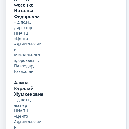
Фесенко
Наталья
Фёдоровна
– д.пс.н.,
директор
НИАПЦ
«Центр
Аддиктологии
и
Ментального
здоровья», г.
Павлодар,
Казахстан
Алина
Куралай
Жумкеновна
– д.пс.н.,
эксперт
НИАПЦ
«Центр
Аддиктологии
и